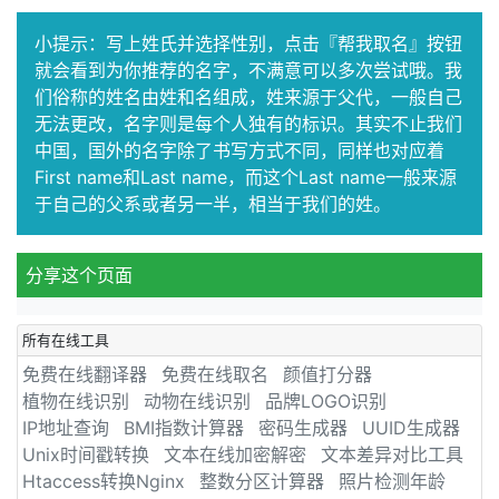
小提示：写上姓氏并选择性别，点击『帮我取名』按钮
就会看到为你推荐的名字，不满意可以多次尝试哦。我
们俗称的姓名由姓和名组成，姓来源于父代，一般自己
无法更改，名字则是每个人独有的标识。其实不止我们
中国，国外的名字除了书写方式不同，同样也对应着
First name和Last name，而这个Last name一般来源
于自己的父系或者另一半，相当于我们的姓。
分享这个页面
所有在线工具
免费在线翻译器
免费在线取名
颜值打分器
植物在线识别
动物在线识别
品牌LOGO识别
IP地址查询
BMI指数计算器
密码生成器
UUID生成器
Unix时间戳转换
文本在线加密解密
文本差异对比工具
Htaccess转换Nginx
整数分区计算器
照片检测年龄